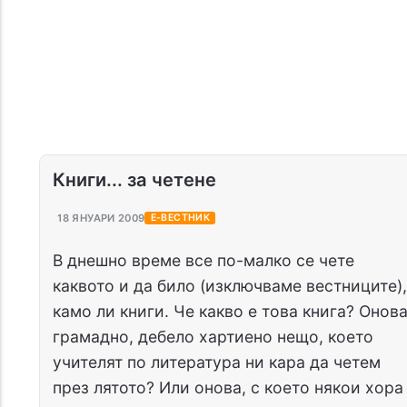
Книги... за четене
18 ЯНУАРИ 2009
Е-ВЕСТНИК
В днешно време все по-малко се чете
каквото и да било (изключваме вестниците),
камо ли книги. Че какво е това книга? Онов
грамадно, дебело хартиено нещо, което
учителят по литература ни кара да четем
през лятото? Или онова, с което някои хора