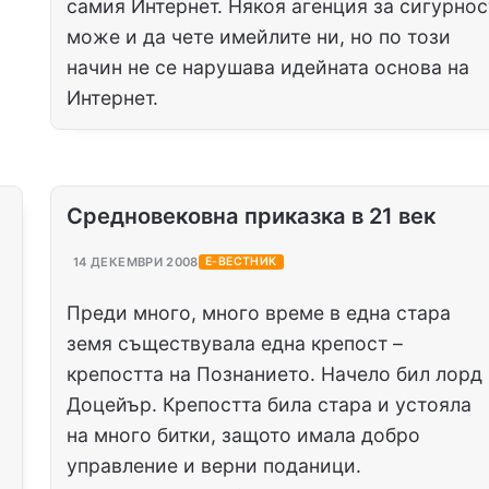
самия Интернет. Някоя агенция за сигурнос
може и да чете имейлите ни, но по този
начин не се нарушава идейната основа на
Интернет.
Средновековна приказка в 21 век
14 ДЕКЕМВРИ 2008
Е-ВЕСТНИК
Преди много, много време в една стара
земя съществувала една крепост –
а
крепостта на Познанието. Начело бил лорд
Доцейър. Крепостта била стара и устояла
на много битки, защото имала добро
управление и верни поданици.