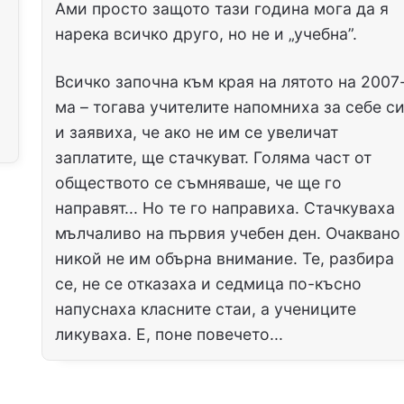
Ами просто защото тази година мога да я
нарека всичко друго, но не и „учебна”.
Всичко започна към края на лятото на 2007
ма – тогава учителите напомниха за себе с
и заявиха, че ако не им се увеличат
заплатите, ще стачкуват. Голяма част от
обществото се съмняваше, че ще го
направят... Но те го направиха. Стачкуваха
мълчаливо на първия учебен ден. Очаквано
никой не им обърна внимание. Те, разбира
се, не се отказаха и седмица по-късно
напуснаха класните стаи, а учениците
ликуваха. Е, поне повечето...