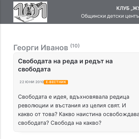
КЛУБ „Ж
Общински детски център
(10)
Георги Иванов
Свободата на реда и редът на
свободата
22 ЮНИ 2010
Е-ВЕСТНИК
Свободата е идея, вдъхновявала редица
революции и въстания из целия свят. И
какво от това? Какво наистина освобождав
свободата? Свобода на какво?