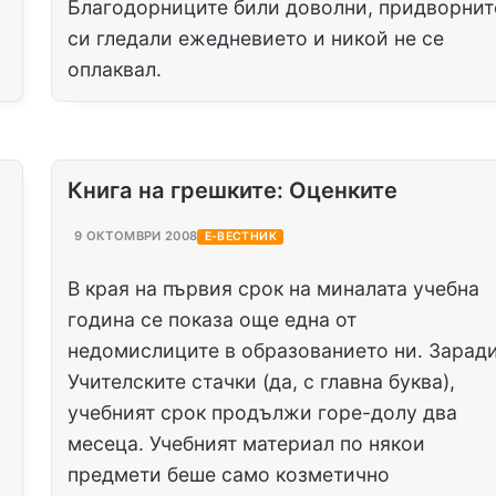
Благодорниците били доволни, придворнит
си гледали ежедневието и никой не се
оплаквал.
Книга на грешките: Оценките
9 ОКТОМВРИ 2008
Е-ВЕСТНИК
В края на първия срок на миналата учебна
година се показа още една от
недомислиците в образованието ни. Зарад
Учителските стачки (да, с главна буква),
учебният срок продължи горе-долу два
,
месеца. Учебният материал по някои
предмети беше само козметично