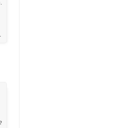
.
.
?