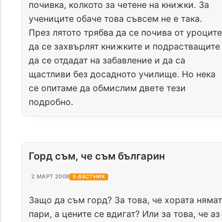
почивка, колкото за четене на книжки. За
учениците обаче това съвсем не е така.
През лятото трябва да се почива от уроците
да се захвърлят книжките и подрастващите
да се отдадат на забавление и да са
щастливи без досадното училище. Но нека
се опитаме да обмислим двете тези
подробно.
Горд съм, че съм българин
2 МАРТ 2008
Е-ВЕСТНИК
Защо да съм горд? За това, че хората нямат
пари, а цените се вдигат? Или за това, че аз