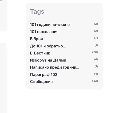
т
Tags
(2)
101 години по-късно
(2)
101 пожелания
(7)
В броя
(1)
До 101 и обратно…
(90)
Е-Вестник
(4)
Изборът на Далми
(1)
Написано преди години...
(4)
Параграф 102
(32)
Съобщения