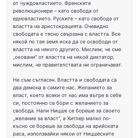
от чуждовластието. Френските
революционери – като свобода от
едновластието. Руските – като свобода от
властта на аристокрацията. Очевидно
свободата е тясно свързана с властта. Все
някой по тая земя иска да се освободи от
властта на някого другиго. Мислим, че сме
„оковани” от властта на някой диктатор,
мислим, че правителствата ни ограничават.
Не съм съгласен. Властта и свободата са
два демона в самите нас. Желанието за
власт, което всеки от нас има вътре в себе
си, постоянно се бори с желанието за
свобода. Нали Ницше се бореше за своето
„желание за власт”, а Хитлер малко по-
късно се бореше за свобода на арийската
раса, използвайки някои от Ницшеските