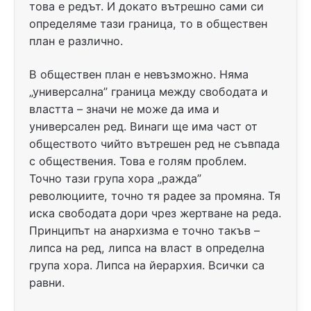
това е редът. И докато вътрешно сами си
определяме тази граница, то в обществен
план е различно.
В обществен план е невъзможно. Няма
„универсална” граница между свободата и
властта – значи не може да има и
универсален ред. Винаги ще има част от
обществото чийто вътрешен ред не съвпада
с обществения. Това е голям проблем.
Точно тази група хора „ражда”
революциите, точно тя радее за промяна. Тя
иска свободата дори чрез жертване на реда.
Принципът на анархизма е точно такъв –
липса на ред, липса на власт в определна
група хора. Липса на йерархия. Всички са
равни.