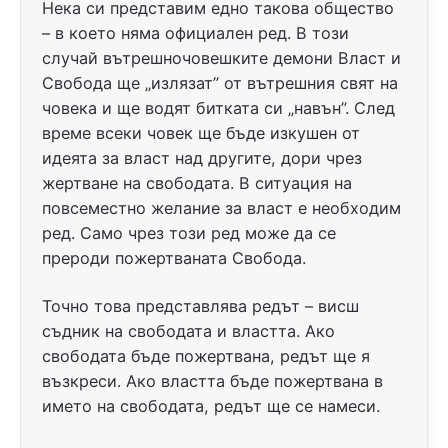
Нека си представим едно такова общество
– в което няма официален ред. В този
случай вътрешночовешките демони Власт и
Свобода ще „излязат” от вътрешния свят на
човека и ще водят битката си „навън”. След
време всеки човек ще бъде изкушен от
идеята за власт над другите, дори чрез
жертване на свободата. В ситуация на
повсеместно желание за власт е необходим
ред. Само чрез този ред може да се
прероди пожертваната Свобода.
Точно това представлява редът – висш
съдник на свободата и властта. Ако
свободата бъде пожертвана, редът ще я
възкреси. Ако властта бъде пожертвана в
името на свободата, редът ще се намеси.