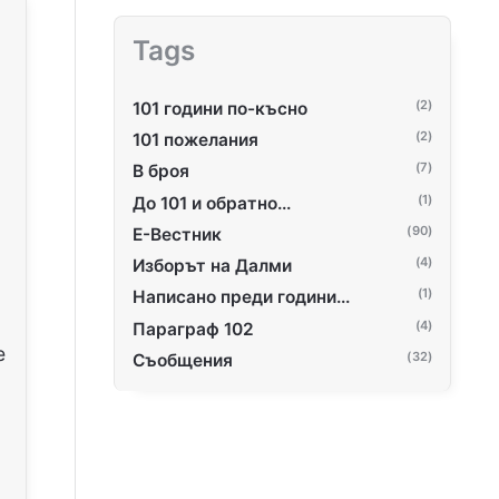
Tags
(2)
101 години по-късно
(2)
101 пожелания
(7)
В броя
(1)
До 101 и обратно…
(90)
Е-Вестник
(4)
Изборът на Далми
(1)
Написано преди години...
(4)
Параграф 102
е
(32)
Съобщения