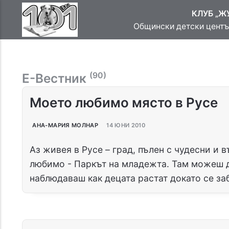
КЛУБ „Ж
Общински детски център
(90)
Е-Вестник
Моето любимо място в Русе
АНА-МАРИЯ МОЛНАР
14 ЮНИ 2010
Аз живея в Русе – град, пълен с чудесни и 
любимо - Паркът на младежта. Там можеш д
наблюдаваш как децата растат докато се заб