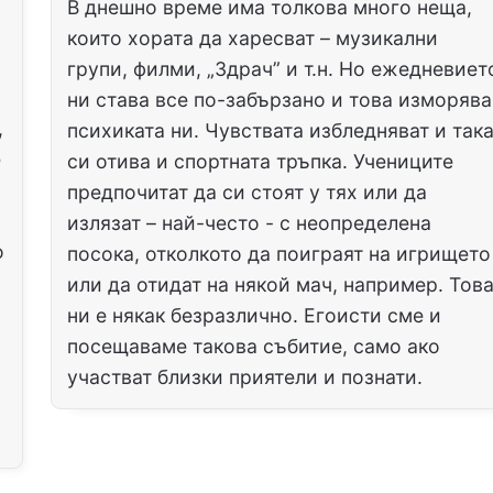
В днешно време има толкова много неща,
които хората да харесват – музикални
групи, филми, „Здрач” и т.н. Но ежедневиет
ни става все по-забързано и това изморява
,
психиката ни. Чувствата избледняват и так
е
си отива и спортната тръпка. Учениците
предпочитат да си стоят у тях или да
излязат – най-често - с неопределена
о
посока, отколкото да поиграят на игрището
или да отидат на някой мач, например. Тов
ни е някак безразлично. Егоисти сме и
посещаваме такова събитие, само ако
участват близки приятели и познати.