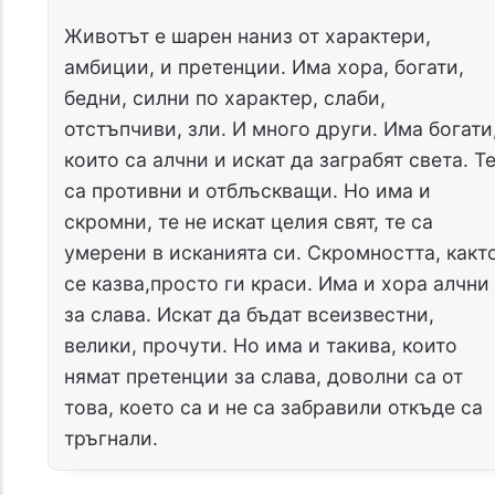
Животът е шарен наниз от характери,
амбиции, и претенции. Има хора, богати,
бедни, силни по характер, слаби,
отстъпчиви, зли. И много други. Има богати
които са алчни и искат да заграбят света. Т
са противни и отблъскващи. Но има и
скромни, те не искат целия свят, те са
умерени в исканията си. Скромността, какт
се казва,просто ги краси. Има и хора алчни
за слава. Искат да бъдат всеизвестни,
велики, прочути. Но има и такива, които
нямат претенции за слава, доволни са от
това, което са и не са забравили откъде са
тръгнали.