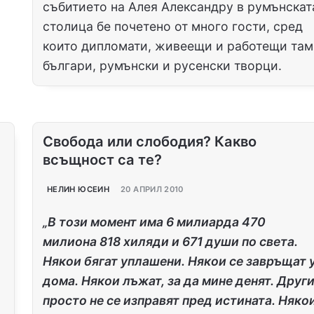
събитието на Алея Александру в румънскат
столица бе почетено от много гости, сред
които дипломати, живеещи и работещи там
българи, румънски и русенски творци.
Свобода или слободия? Какво
всъщност са те?
НЕЛИН ЮСЕИН
20 АПРИЛ 2010
„В този момент има 6 милиарда 470
милиона 818 хиляди и 671 души по света.
Някои бягат уплашени. Някои се завръщат 
дома. Някои лъжат, за да мине денят. Друг
просто не се изправят пред истината. Няко